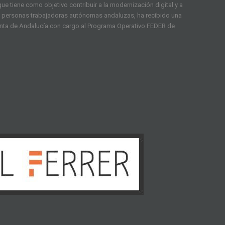
ue tiene como objetivo contribuir a la modernización digital y a
as personas trabajadoras autónomas andaluzas, ha recibido una
unta de Andalucía con cargo al Programa Operativo FEDER de