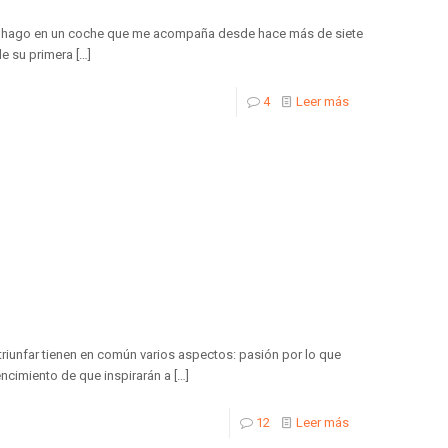
lo hago en un coche que me acompaña desde hace más de siete
de su primera
[…]
4
Leer más
riunfar tienen en común varios aspectos: pasión por lo que
ncimiento de que inspirarán a
[…]
12
Leer más