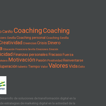
Coaching
Coaching
o
Cariño
Coaching personal
iero Sevilla
Coaching Sevilla
Creatividad
Dinero
Crisis
Creencias
a
Educación Financiera Sevilla
Emociones
Emoción
icidad
Finanzas personales
Fracaso
Fuerza
Motivación
Pasión
Reinventarse
Positividad
Modelo
Valores
Vida
Superación
Tiempo
talento
Valor
Éxito
esarrollo de soluciones de transformación digital en la
e estrategias de marketing digital en la actividad de la