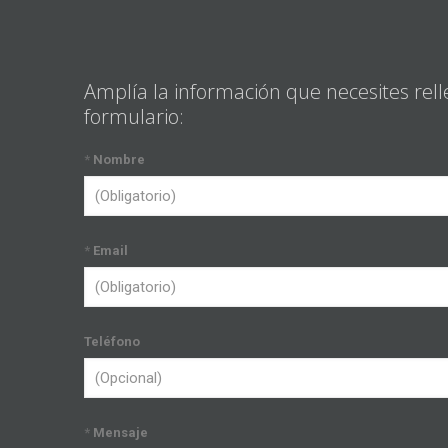
Amplía la información que necesites rell
formulario:
*
Nombre
*
Email
Teléfono
*
Mensaje