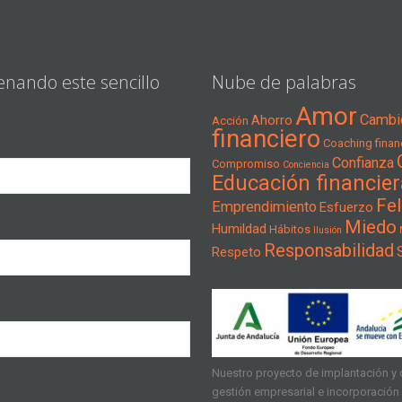
enando este sencillo
Nube de palabras
Amor
Cambi
Ahorro
Acción
financiero
Coaching financ
Confianza
Compromiso
Conciencia
Educación financier
Fel
Emprendimiento
Esfuerzo
Miedo
Humildad
Hábitos
Ilusión
Responsabilidad
Respeto
Nuestro proyecto de implantación y d
gestión empresarial e incorporación d