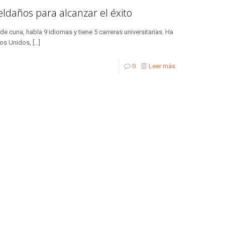
ldaños para alcanzar el éxito
de cuna, habla 9 idiomas y tiene 5 carreras universitarias. Ha
dos Unidos,
[…]
0
Leer más