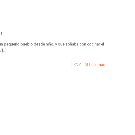
o
n un pequeño pueblo desde niño, y que soñaba con cocinar el
e
[…]
0
Leer más