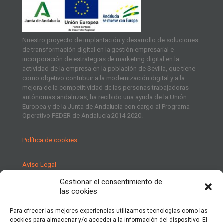
Nuestro proyecto de implantación y desarrollo de soluciones
de transformación digital en la gestión empresarial e
incorporación de estrategias de marketing digital en la
actividad de la empresa en la población de Sevilla, que tiene
como objetivo contribuir a la modernización digital y a la
mejora de la competitividad de las personas trabajadoras
autónomas andaluzas, ha recibido una ayuda de la Unión
Europea y de la Junta de Andalucía con cargo al Programa
Operativo FEDER de Andalucía 2014-2020.
Política de cookies
Aviso Legal
Gestionar el consentimiento de
Política de Privacidad
las cookies
Para ofrecer las mejores experiencias utilizamos tecnologías como las
cookies para almacenar y/o acceder a la información del dispositivo. El