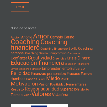
Nube de palabras
Amor
Cambio
Cariño
Ahorro
Acción
Coaching
Coaching
financiero
Coaching
Coaching financiero Sevilla
personal
Coaching Sevilla
Compromiso
Conciencia
Creatividad
Dinero
Confianza
Crisis
Creencias
Educación financiera
Educación Financiera
Emprendimiento
Esfuerzo
Sevilla
Emociones
Emoción
Felicidad
Finanzas personales
Fracaso
Fuerza
Miedo
Humildad
Hábitos
Ilusión
Modelo
Motivación
Pasión
Reinventarse
Positividad
Responsabilidad
Superación
Respeto
talento
Valores
Vida
Tiempo
Valor
Éxito