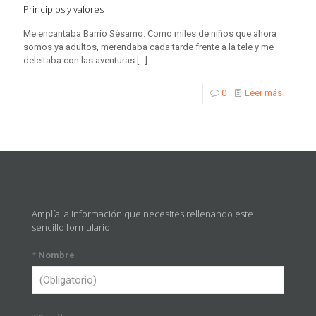
Principios y valores
Me encantaba Barrio Sésamo. Como miles de niños que ahora
somos ya adultos, merendaba cada tarde frente a la tele y me
deleitaba con las aventuras
[…]
0
Leer más
Amplía la información que necesites rellenando este
sencillo formulario:
*
Nombre