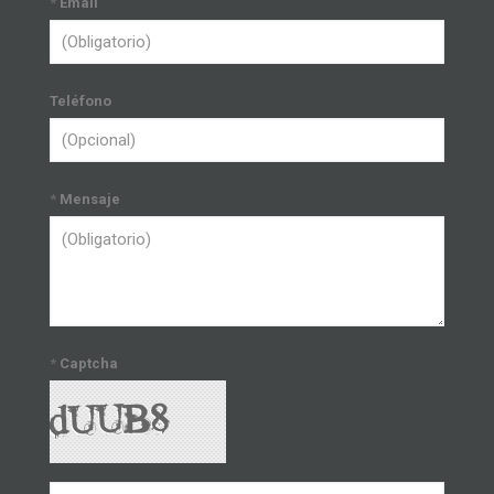
*
Email
Teléfono
*
Mensaje
*
Captcha