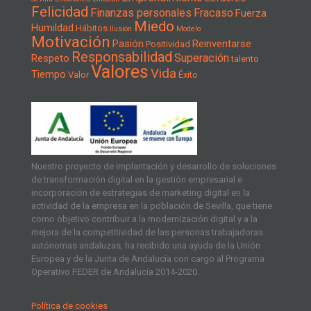
Felicidad
Finanzas personales
Fracaso
Fuerza
Miedo
Humildad
Hábitos
Ilusión
Modelo
Motivación
Pasión
Reinventarse
Positividad
Responsabilidad
Superación
Respeto
talento
Valores
Vida
Tiempo
Valor
Éxito
Nuestro proyecto de implantación y desarrollo de soluciones
de transformación digital en la gestión empresarial e
incorporación de estrategias de marketing digital en la
actividad de la empresa en la población de Sevilla, que tiene
como objetivo contribuir a la modernización digital y a la
mejora de la competitividad de las personas trabajadoras
autónomas andaluzas, ha recibido una ayuda de la Unión
Europea y de la Junta de Andalucía con cargo al Programa
Operativo FEDER de Andalucía 2014-2020.
Política de cookies