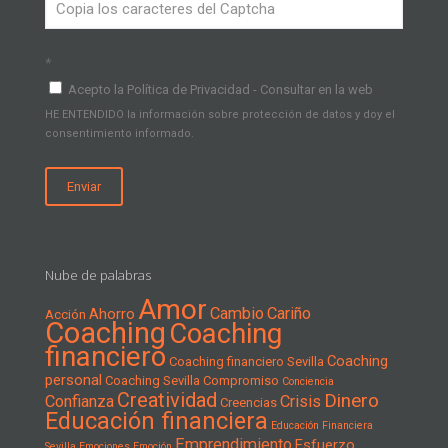
*
Acepto la Política de Privacidad - Consultar en la web
HE ENTENDIDO la información sobre protección de datos y doy el
consentimiento informado.
Nube de palabras
Amor
Cambio
Cariño
Ahorro
Acción
Coaching
Coaching
financiero
Coaching
Coaching financiero Sevilla
personal
Coaching Sevilla
Compromiso
Conciencia
Creatividad
Dinero
Confianza
Crisis
Creencias
Educación financiera
Educación Financiera
Emprendimiento
Esfuerzo
Sevilla
Emociones
Emoción