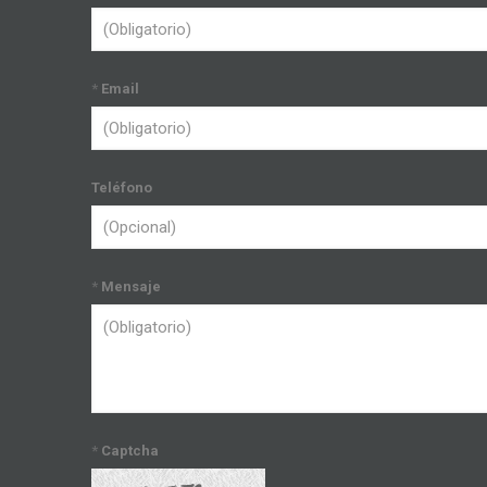
*
Email
Teléfono
*
Mensaje
*
Captcha