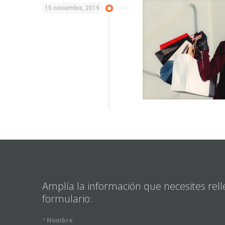
15 noviembre, 2019
Amplía la información que necesites rell
formulario:
*
Nombre