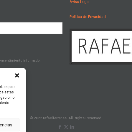
Aviso Legal
Política de Privacidad
consentimiento informado.
okies para
 de estas
egación o
miento
© 2022 rafaelferrer.es. All Rights Reserved.
rencias