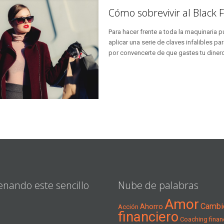
Cómo sobrevivir al Black Fr
Para hacer frente a toda la maquinaria
aplicar una serie de claves infalibles pa
por convencerte de que gastes tu dinero 
enando este sencillo
Nube de palabras
Amor
Cambi
Ahorro
Acción
financiero
Coaching financ