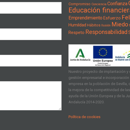
Confianza
Compromiso
Conciencia
Educación financier
Fel
Emprendimiento
Esfuerzo
Miedo
Humildad
Hábitos
Ilusión
Responsabilidad
Respeto
Nuestro proyecto de implantación y d
gestión empresarial e incorporación d
empresa en la población de Sevilla, q
la mejora de la competitividad de l
ayuda de la Unión Europea y de la J
Andalucía 2014-2020.
Política de cookies