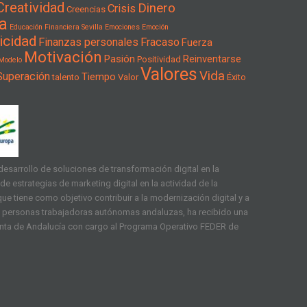
Creatividad
Dinero
Crisis
Creencias
a
Educación Financiera Sevilla
Emociones
Emoción
icidad
Finanzas personales
Fracaso
Fuerza
Motivación
Pasión
Reinventarse
Positividad
Modelo
Valores
Vida
Superación
Tiempo
talento
Valor
Éxito
esarrollo de soluciones de transformación digital en la
e estrategias de marketing digital en la actividad de la
ue tiene como objetivo contribuir a la modernización digital y a
as personas trabajadoras autónomas andaluzas, ha recibido una
unta de Andalucía con cargo al Programa Operativo FEDER de