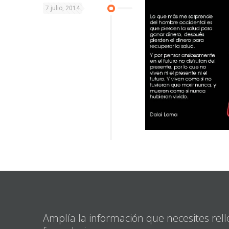
7 julio, 2014
Amplía la información que necesites rell