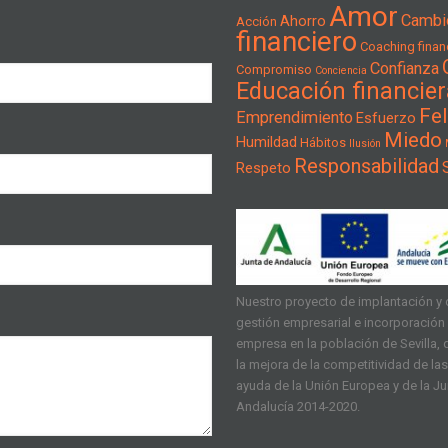
Amor
Cambi
Ahorro
Acción
financiero
Coaching financ
Confianza
Compromiso
Conciencia
Educación financier
Fel
Emprendimiento
Esfuerzo
Miedo
Humildad
Hábitos
Ilusión
Responsabilidad
Respeto
Nuestro proyecto de implantación y d
gestión empresarial e incorporación d
empresa en la población de Sevilla, q
la mejora de la competitividad de l
ayuda de la Unión Europea y de la J
Andalucía 2014-2020.