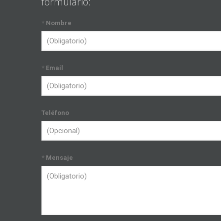
formulario:
*
Nombre
*
Email
Teléfono
*
Mensaje