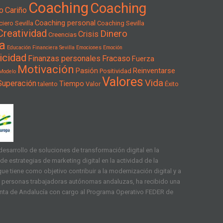
Coaching
Coaching
o
Cariño
Coaching personal
iero Sevilla
Coaching Sevilla
Creatividad
Dinero
Crisis
Creencias
a
Educación Financiera Sevilla
Emociones
Emoción
icidad
Finanzas personales
Fracaso
Fuerza
Motivación
Pasión
Reinventarse
Positividad
Modelo
Valores
Vida
Superación
Tiempo
talento
Valor
Éxito
esarrollo de soluciones de transformación digital en la
e estrategias de marketing digital en la actividad de la
ue tiene como objetivo contribuir a la modernización digital y a
as personas trabajadoras autónomas andaluzas, ha recibido una
unta de Andalucía con cargo al Programa Operativo FEDER de