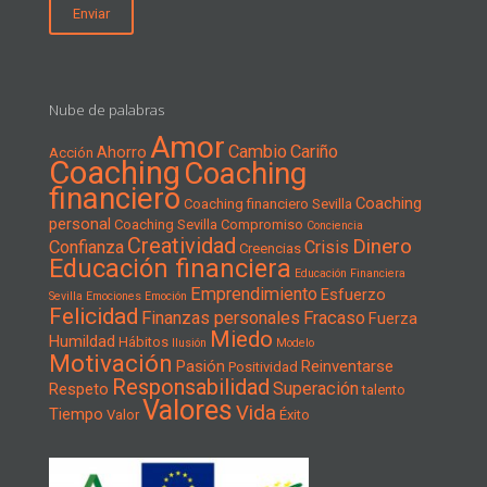
Nube de palabras
Amor
Cambio
Cariño
Ahorro
Acción
Coaching
Coaching
financiero
Coaching
Coaching financiero Sevilla
personal
Coaching Sevilla
Compromiso
Conciencia
Creatividad
Dinero
Confianza
Crisis
Creencias
Educación financiera
Educación Financiera
Emprendimiento
Esfuerzo
Sevilla
Emociones
Emoción
Felicidad
Finanzas personales
Fracaso
Fuerza
Miedo
Humildad
Hábitos
Ilusión
Modelo
Motivación
Pasión
Reinventarse
Positividad
Responsabilidad
Superación
Respeto
talento
Valores
Vida
Tiempo
Valor
Éxito