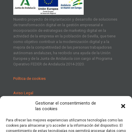
Nuestro proyecto de implantación y desarrollo de soluciones
de transformación digital en la gestión empresarial e
incorporación de estrategias de marketing digital en la
actividad de la empresa en la población de Sevilla, que tiene
como objetivo contribuir a la modernización digital y a la
mejora de la competitividad de las personas trabajadoras
autónomas andaluzas, ha recibido una ayuda de la Unión
Europea y de la Junta de Andalucía con cargo al Programa
Operativo FEDER de Andalucía 2014-2020.
Política de cookies
Aviso Legal
Gestionar el consentimiento de
Política de Privacidad
las cookies
Para ofrecer las mejores experiencias utilizamos tecnologías como las
cookies para almacenar y/o acceder a la información del dispositivo. El
consentimiento de estas tecnologías nos permitirá procesar datos como