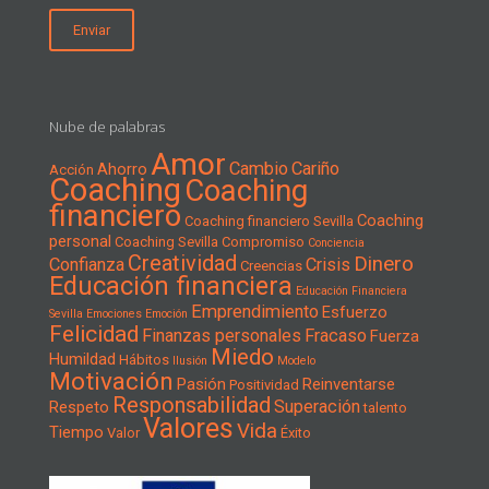
Nube de palabras
Amor
Cambio
Cariño
Ahorro
Acción
Coaching
Coaching
financiero
Coaching
Coaching financiero Sevilla
personal
Coaching Sevilla
Compromiso
Conciencia
Creatividad
Dinero
Confianza
Crisis
Creencias
Educación financiera
Educación Financiera
Emprendimiento
Esfuerzo
Sevilla
Emociones
Emoción
Felicidad
Finanzas personales
Fracaso
Fuerza
Miedo
Humildad
Hábitos
Ilusión
Modelo
Motivación
Pasión
Reinventarse
Positividad
Responsabilidad
Superación
Respeto
talento
Valores
Vida
Tiempo
Valor
Éxito