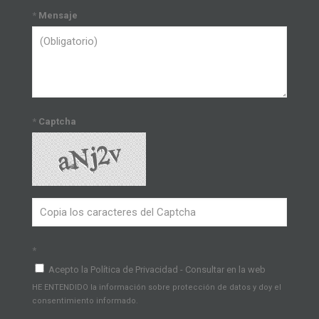
*
Mensaje
*
Captcha
*
Acepto la Política de Privacidad - Consultar en la web
HE ENTENDIDO la información sobre protección de datos y doy el
consentimiento informado.