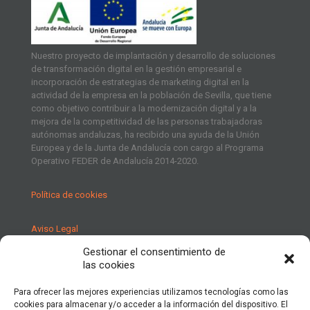
Nuestro proyecto de implantación y desarrollo de soluciones
de transformación digital en la gestión empresarial e
incorporación de estrategias de marketing digital en la
actividad de la empresa en la población de Sevilla, que tiene
como objetivo contribuir a la modernización digital y a la
mejora de la competitividad de las personas trabajadoras
autónomas andaluzas, ha recibido una ayuda de la Unión
Europea y de la Junta de Andalucía con cargo al Programa
Operativo FEDER de Andalucía 2014-2020.
Política de cookies
Aviso Legal
Gestionar el consentimiento de
Política de Privacidad
las cookies
Para ofrecer las mejores experiencias utilizamos tecnologías como las
cookies para almacenar y/o acceder a la información del dispositivo. El