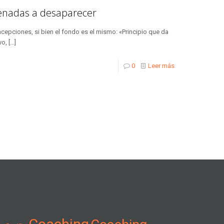
enadas a desaparecer
acepciones, si bien el fondo es el mismo: «Principio que da
vo,
[…]
0
Leer más