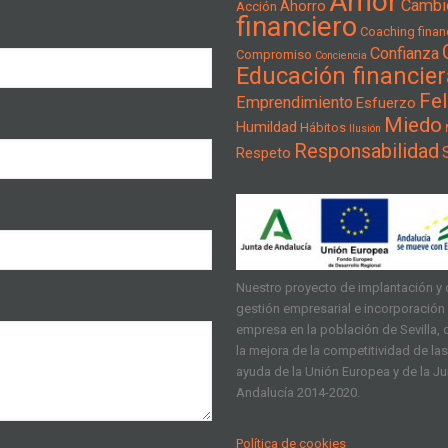
Amor
Cambi
Ahorro
Acción
financiero
Coaching financ
Confianza
Compromiso
Conciencia
Educación financier
Fel
Emprendimiento
Esfuerzo
Miedo
Humildad
Hábitos
Ilusión
Responsabilidad
Respeto
Nuestro proyecto de implantación y d
gestión empresarial e incorporación d
empresa en la población de Sevilla, q
la mejora de la competitividad de l
ayuda de la Unión Europea y de la J
Andalucía 2014-2020.
Política de cookies