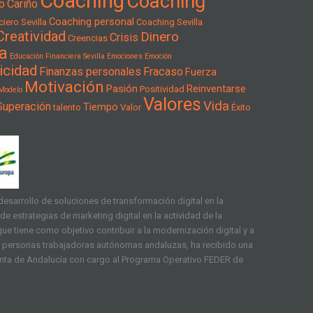
Coaching
Coaching
o
Cariño
Coaching personal
iero Sevilla
Coaching Sevilla
Creatividad
Dinero
Crisis
Creencias
a
Educación Financiera Sevilla
Emociones
Emoción
icidad
Finanzas personales
Fracaso
Fuerza
Motivación
Pasión
Reinventarse
Positividad
Modelo
Valores
Vida
Superación
Tiempo
talento
Valor
Éxito
esarrollo de soluciones de transformación digital en la
e estrategias de marketing digital en la actividad de la
ue tiene como objetivo contribuir a la modernización digital y a
as personas trabajadoras autónomas andaluzas, ha recibido una
unta de Andalucía con cargo al Programa Operativo FEDER de