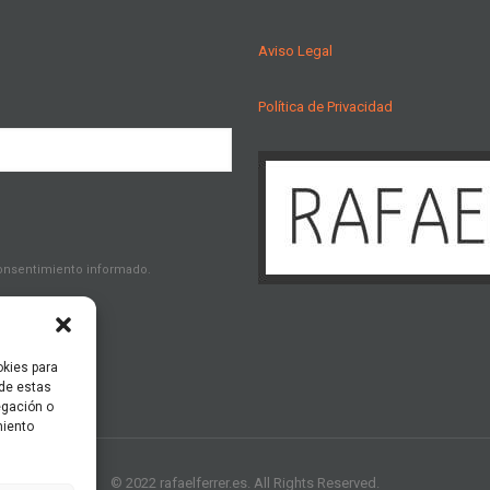
Aviso Legal
Política de Privacidad
consentimiento informado.
okies para
 de estas
egación o
miento
© 2022 rafaelferrer.es. All Rights Reserved.