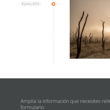
8 junio, 2016
Amplía la información que necesites rell
formulario: