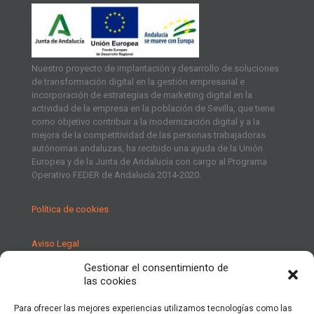
Nuestro proyecto de implantación y desarrollo de soluciones
de transformación digital en la gestión empresarial e
incorporación de estrategias de marketing digital en la
actividad de la empresa en la población de Sevilla, que tiene
como objetivo contribuir a la modernización digital y a la
mejora de la competitividad de las personas trabajadoras
autónomas andaluzas, ha recibido una ayuda de la Unión
Europea y de la Junta de Andalucía con cargo al Programa
Operativo FEDER de Andalucía 2014-2020.
Política de cookies
Aviso Legal
Gestionar el consentimiento de
Política de Privacidad
las cookies
Para ofrecer las mejores experiencias utilizamos tecnologías como las