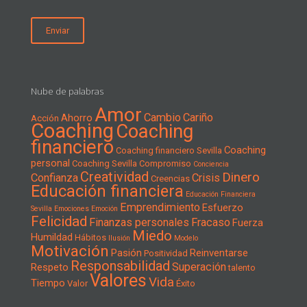
Nube de palabras
Amor
Cambio
Cariño
Ahorro
Acción
Coaching
Coaching
financiero
Coaching
Coaching financiero Sevilla
personal
Coaching Sevilla
Compromiso
Conciencia
Creatividad
Dinero
Confianza
Crisis
Creencias
Educación financiera
Educación Financiera
Emprendimiento
Esfuerzo
Sevilla
Emociones
Emoción
Felicidad
Finanzas personales
Fracaso
Fuerza
Miedo
Humildad
Hábitos
Ilusión
Modelo
Motivación
Pasión
Reinventarse
Positividad
Responsabilidad
Superación
Respeto
talento
Valores
Vida
Tiempo
Valor
Éxito