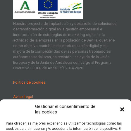
Nuestro proyecto de implantación y desarrollo de soluciones
de transformación digital en la gestión empresarial e
incorporación de estrategias de marketing digital en la
actividad de la empresa en la población de Sevilla, que tiene
como objetivo contribuir a la modernización digital y a la
mejora de la competitividad de las personas trabajadoras
autónomas andaluzas, ha recibido una ayuda de la Unión
Europea y de la Junta de Andalucía con cargo al Programa
Operativo FEDER de Andalucía 2014-2020.
Política de cookies
Aviso Legal
Gestionar el consentimiento de
Política de Privacidad
las cookies
Para ofrecer las mejores experiencias utilizamos tecnologías como las
cookies para almacenar y/o acceder a la información del dispositivo. El