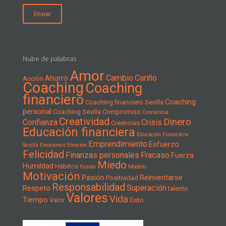
Nube de palabras
Amor
Cambio
Cariño
Ahorro
Acción
Coaching
Coaching
financiero
Coaching
Coaching financiero Sevilla
personal
Coaching Sevilla
Compromiso
Conciencia
Creatividad
Dinero
Confianza
Crisis
Creencias
Educación financiera
Educación Financiera
Emprendimiento
Esfuerzo
Sevilla
Emociones
Emoción
Felicidad
Finanzas personales
Fracaso
Fuerza
Miedo
Humildad
Hábitos
Ilusión
Modelo
Motivación
Pasión
Reinventarse
Positividad
Responsabilidad
Superación
Respeto
talento
Valores
Vida
Tiempo
Valor
Éxito