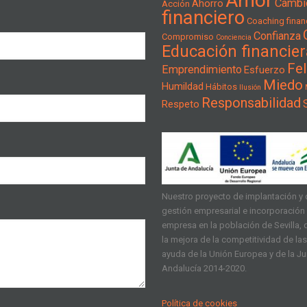
Amor
Cambi
Ahorro
Acción
financiero
Coaching financ
Confianza
Compromiso
Conciencia
Educación financier
Fel
Emprendimiento
Esfuerzo
Miedo
Humildad
Hábitos
Ilusión
Responsabilidad
Respeto
Nuestro proyecto de implantación y d
gestión empresarial e incorporación d
empresa en la población de Sevilla, q
la mejora de la competitividad de l
ayuda de la Unión Europea y de la J
Andalucía 2014-2020.
Política de cookies