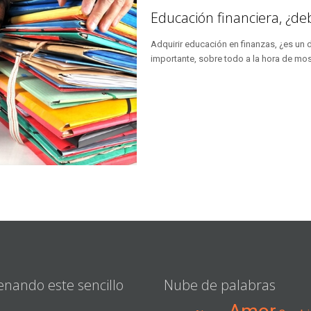
Educación financiera, ¿de
Adquirir educación en finanzas, ¿es un 
importante, sobre todo a la hora de mos
enando este sencillo
Nube de palabras