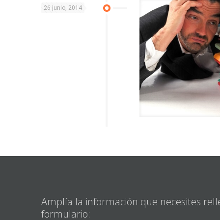
26 junio, 2014
Amplía la información que necesites rell
formulario: