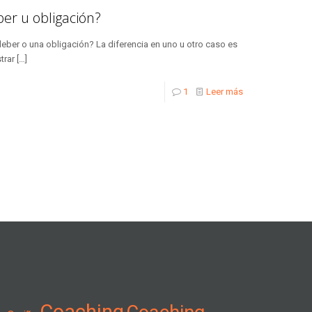
ber u obligación?
deber o una obligación? La diferencia en uno u otro caso es
trar
[…]
1
Leer más
Coaching