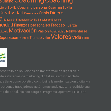
Coaching
o
Cariño
Coaching personal
iero Sevilla
Coaching Sevilla
Creatividad
Dinero
Crisis
Creencias
a
Educación Financiera Sevilla
Emociones
Emoción
icidad
Finanzas personales
Fracaso
Fuerza
Motivación
Pasión
Reinventarse
Positividad
Modelo
Valores
Vida
Superación
Tiempo
talento
Valor
Éxito
esarrollo de soluciones de transformación digital en la
e estrategias de marketing digital en la actividad de la
ue tiene como objetivo contribuir a la modernización digital y a
as personas trabajadoras autónomas andaluzas, ha recibido una
unta de Andalucía con cargo al Programa Operativo FEDER de