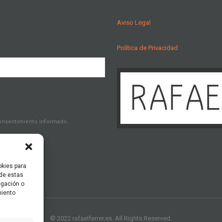
Aviso Legal
Política de Privacidad
consentimiento informado.
okies para
 de estas
egación o
miento
© 2022 rafaelferrer.es. All Rights Reserved.