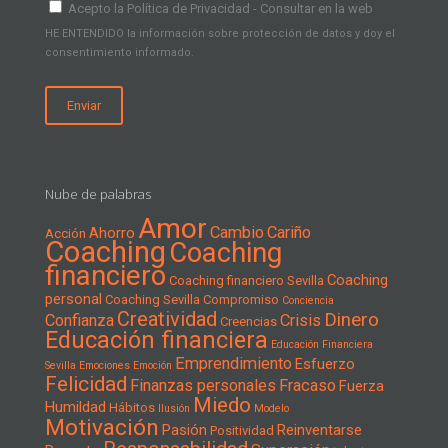
Acepto la Política de Privacidad - Consultar en la web
HE ENTENDIDO la información sobre protección de datos y doy el
consentimiento informado.
Nube de palabras
Amor
Cambio
Cariño
Ahorro
Acción
Coaching
Coaching
financiero
Coaching
Coaching financiero Sevilla
personal
Coaching Sevilla
Compromiso
Conciencia
Creatividad
Dinero
Confianza
Crisis
Creencias
Educación financiera
Educación Financiera
Emprendimiento
Esfuerzo
Sevilla
Emociones
Emoción
Felicidad
Finanzas personales
Fracaso
Fuerza
Miedo
Humildad
Hábitos
Ilusión
Modelo
Motivación
Pasión
Reinventarse
Positividad