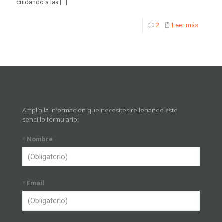
cuidando a las
[…]
2
Leer más
Amplía la información que necesites rellenando este
sencillo formulario:
*
Nombre
*
Email