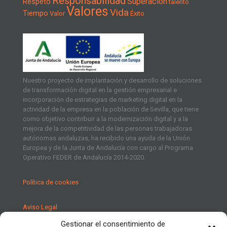
Responsabilidad
Superación
Respeto
talento
Valores
Vida
Tiempo
Valor
Éxito
Nuestro proyecto de implantación y desarrollo de soluciones
de transformación digital en la gestión empresarial e
incorporación de estrategias de marketing digital en la
actividad de la empresa en la población de Sevilla, que tiene
como objetivo contribuir a la modernización digital y a la
mejora de la competitividad de las personas trabajadoras
autónomas andaluzas, ha recibido una ayuda de la Unión
Europea y de la Junta de Andalucía con cargo al Programa
Operativo FEDER de Andalucía 2014-2020.
Política de cookies
Aviso Legal
Gestionar el consentimiento de