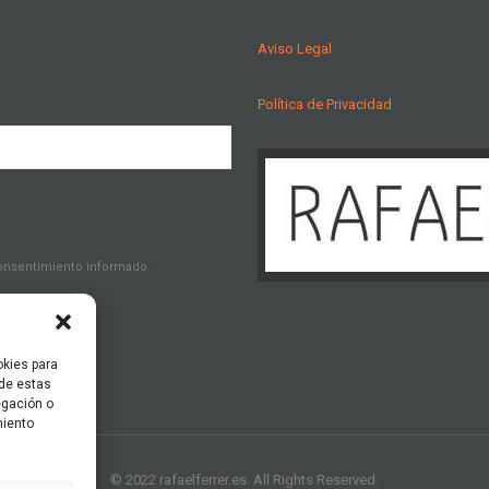
Aviso Legal
Política de Privacidad
consentimiento informado.
okies para
 de estas
egación o
miento
© 2022 rafaelferrer.es. All Rights Reserved.