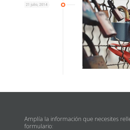
21 julio, 2014
Amplía la información que necesites rell
formulario: