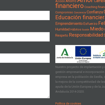
Cambi
Ahorro
Acción
financiero
Coaching financ
Confianza
Compromiso
Conciencia
Educación financier
Fel
Emprendimiento
Esfuerzo
Miedo
Humildad
Hábitos
Ilusión
Responsabilidad
Respeto
Nuestro proyecto de implantación y d
gestión empresarial e incorporación d
empresa en la población de Sevilla, q
la mejora de la competitividad de l
ayuda de la Unión Europea y de la J
Andalucía 2014-2020.
Política de cookies