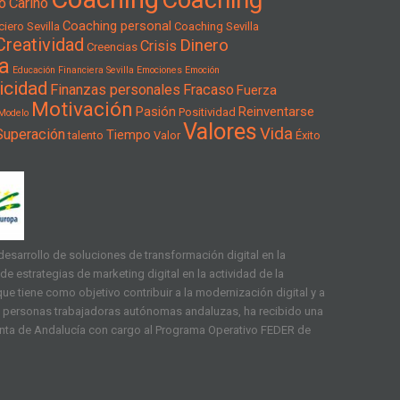
Coaching
o
Cariño
Coaching personal
iero Sevilla
Coaching Sevilla
Creatividad
Dinero
Crisis
Creencias
a
Educación Financiera Sevilla
Emociones
Emoción
icidad
Finanzas personales
Fracaso
Fuerza
Motivación
Pasión
Reinventarse
Positividad
Modelo
Valores
Vida
Superación
Tiempo
talento
Valor
Éxito
esarrollo de soluciones de transformación digital en la
e estrategias de marketing digital en la actividad de la
ue tiene como objetivo contribuir a la modernización digital y a
as personas trabajadoras autónomas andaluzas, ha recibido una
unta de Andalucía con cargo al Programa Operativo FEDER de