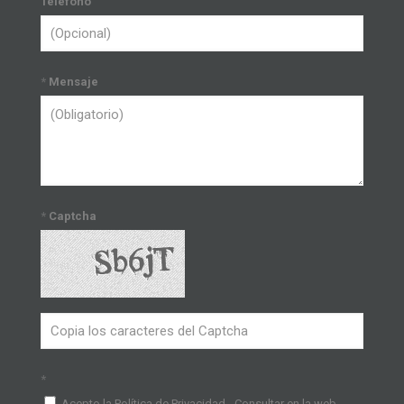
Teléfono
*
Mensaje
*
Captcha
*
Acepto la Política de Privacidad - Consultar en la web