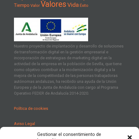
Valores
Vida
Tiempo
Valor
Éxito
Nuestro proyecto de implantación y desarrollo de soluciones
de transformación digital en la gestión empresarial e
incorporación de estrategias de marketing digital en la
actividad de la empresa en la población de Sevilla, que tiene
como objetivo contribuir a la modernización digital y a la
mejora de la competitividad de las personas trabajadoras
autónomas andaluzas, ha recibido una ayuda de la Unión
Europea y de la Junta de Andalucía con cargo al Programa
Operativo FEDER de Andalucía 2014-2020.
Política de cookies
Aviso Legal
Gestionar el consentimiento de
Política de Privacidad