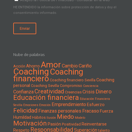
HE ENTENDIDO la información sobre protección de datos y doy el
consentimiento informado.
Nube de palabras
Amor
Cambio
Cariño
Ahorro
Acción
Coaching
Coaching
financiero
Coaching
Coaching financiero Sevilla
personal
Coaching Sevilla
Compromiso
Conciencia
Creatividad
Dinero
Confianza
Crisis
Creencias
Educación financiera
Educación Financiera
Emprendimiento
Esfuerzo
Sevilla
Emociones
Emoción
Felicidad
Finanzas personales
Fracaso
Fuerza
Miedo
Humildad
Hábitos
Ilusión
Modelo
Motivación
Pasión
Reinventarse
Positividad
Responsabilidad
Superación
Respeto
talento