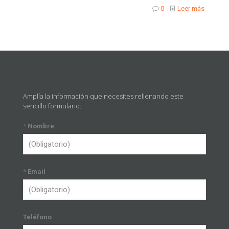
0
Leer más
Amplía la información que necesites rellenando este
sencillo formulario:
*
Nombre
*
Email
Teléfono