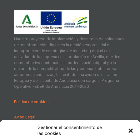
Nuestro proyecto de implantación y desarrollo de soluciones
de transformación digital en la gestión empresarial e
incorporación de estrategias de marketing digital en la
actividad de la empresa en la población de Sevilla, que tiene
como objetivo contribuir a la modernización digital y a la
mejora de la competitividad de las personas trabajadoras
autónomas andaluzas, ha recibido una ayuda de la Unión
Europea y de la Junta de Andalucía con cargo al Programa
Operativo FEDER de Andalucía 2014-2020.
Política de cookies
Aviso Legal
Gestionar el consentimiento de
Política de Privacidad
las cookies