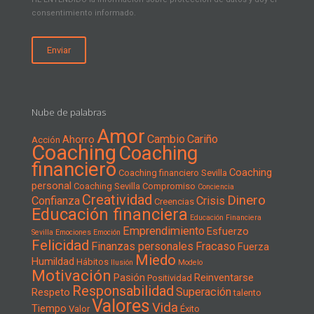
consentimiento informado.
Nube de palabras
Amor
Cambio
Cariño
Ahorro
Acción
Coaching
Coaching
financiero
Coaching
Coaching financiero Sevilla
personal
Coaching Sevilla
Compromiso
Conciencia
Creatividad
Dinero
Confianza
Crisis
Creencias
Educación financiera
Educación Financiera
Emprendimiento
Esfuerzo
Sevilla
Emociones
Emoción
Felicidad
Finanzas personales
Fracaso
Fuerza
Miedo
Humildad
Hábitos
Ilusión
Modelo
Motivación
Pasión
Reinventarse
Positividad
Responsabilidad
Superación
Respeto
talento
Valores
Vida
Tiempo
Valor
Éxito