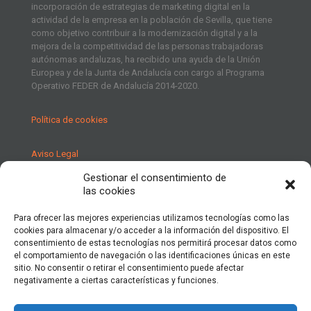
incorporación de estrategias de marketing digital en la
actividad de la empresa en la población de Sevilla, que tiene
como objetivo contribuir a la modernización digital y a la
mejora de la competitividad de las personas trabajadoras
autónomas andaluzas, ha recibido una ayuda de la Unión
Europea y de la Junta de Andalucía con cargo al Programa
Operativo FEDER de Andalucía 2014-2020.
Política de cookies
Aviso Legal
Gestionar el consentimiento de
Política de Privacidad
las cookies
Para ofrecer las mejores experiencias utilizamos tecnologías como las
cookies para almacenar y/o acceder a la información del dispositivo. El
consentimiento de estas tecnologías nos permitirá procesar datos como
el comportamiento de navegación o las identificaciones únicas en este
sitio. No consentir o retirar el consentimiento puede afectar
negativamente a ciertas características y funciones.