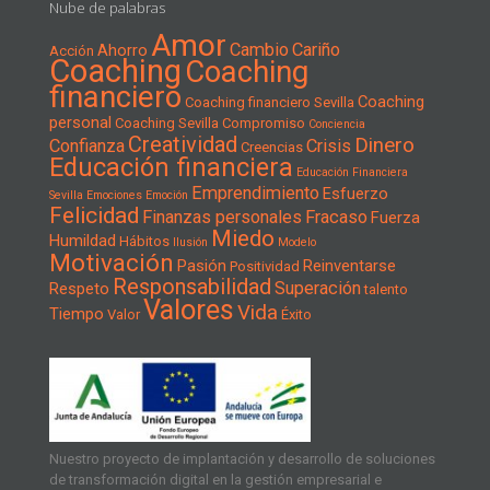
Nube de palabras
Amor
Cambio
Cariño
Ahorro
Acción
Coaching
Coaching
financiero
Coaching
Coaching financiero Sevilla
personal
Coaching Sevilla
Compromiso
Conciencia
Creatividad
Dinero
Confianza
Crisis
Creencias
Educación financiera
Educación Financiera
Emprendimiento
Esfuerzo
Sevilla
Emociones
Emoción
Felicidad
Finanzas personales
Fracaso
Fuerza
Miedo
Humildad
Hábitos
Ilusión
Modelo
Motivación
Pasión
Reinventarse
Positividad
Responsabilidad
Superación
Respeto
talento
Valores
Vida
Tiempo
Valor
Éxito
Nuestro proyecto de implantación y desarrollo de soluciones
de transformación digital en la gestión empresarial e