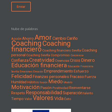
Nube de palabras
Amor
Cambio
Cariño
Ahorro
Acción
Coaching
Coaching
financiero
Coaching
Coaching financiero Sevilla
personal
Coaching Sevilla
Compromiso
Conciencia
Creatividad
Dinero
Confianza
Crisis
Creencias
Educación financiera
Educación Financiera
Emprendimiento
Esfuerzo
Sevilla
Emociones
Emoción
Felicidad
Finanzas personales
Fracaso
Fuerza
Miedo
Humildad
Hábitos
Ilusión
Modelo
Motivación
Pasión
Reinventarse
Positividad
Responsabilidad
Superación
Respeto
talento
Valores
Vida
Tiempo
Valor
Éxito