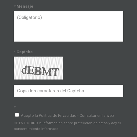
*
Mensaje
*
Captcha
*
Acepto la Política de Privacidad - Consultar en la web
HE ENTENDIDO la información sobre protección de datos y doy el
consentimiento informado.