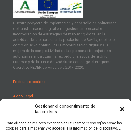
Nuestro proyecto de implantación y desarrollo de soluciones
de transformación digital en la gestión empresarial e
incorporación de estrategias de marketing digital en la
actividad de la empresa en la población de Sevilla, que tiene
como objetivo contribuir a la modernización digital y a la
mejora de la competitividad de las personas trabajadoras
autónomas andaluzas, ha recibido una ayuda de la Unión
Europea y de la Junta de Andalucía con cargo al Programa
Operativo FEDER de Andalucía 2014-2020.
Política de cookies
Aviso Legal
Gestionar el consentimiento de
Política de Privacidad
las cookies
Para ofrecer las mejores experiencias utilizamos tecnologías como las
cookies para almacenar y/o acceder a la información del dispositivo. El