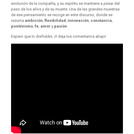
evolución de la compañía, y su espíritu se mantiene a pesar del
paso de los años y de su muerte. Una de las grandes muestras
de ese pensamiento se recoge en este discurso, donde se
rezuma
ambición
,
flexibilidad
,
innovación
,
constancia
,
positivismo
,
fe
,
amor
y
pasión
.
Espero que lo disfrutéis. ¡Y deja tus comentarios abajo!