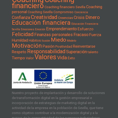
financiero
Coaching
Coaching financiero Sevilla
personal
Coaching Sevilla
Compromiso
Conciencia
Creatividad
Dinero
Confianza
Crisis
Creencias
Educación financiera
Educación Financiera
Emprendimiento
Esfuerzo
Sevilla
Emociones
Emoción
Felicidad
Finanzas personales
Fracaso
Fuerza
Miedo
Humildad
Hábitos
Ilusión
Modelo
Motivación
Pasión
Reinventarse
Positividad
Responsabilidad
Superación
Respeto
talento
Valores
Vida
Tiempo
Valor
Éxito
Nuestro proyecto de implantación y desarrollo de soluciones
de transformación digital en la gestión empresarial e
incorporación de estrategias de marketing digital en la
actividad de la empresa en la población de Sevilla, que tiene
como objetivo contribuir a la modernización digital y a la
mejora de la competitividad de las personas trabajadoras