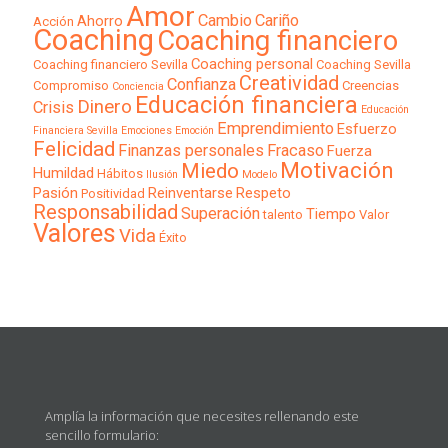
Amor
Cambio
Cariño
Ahorro
Acción
Coaching
Coaching financiero
Coaching personal
Coaching financiero Sevilla
Coaching Sevilla
Creatividad
Confianza
Compromiso
Creencias
Conciencia
Educación financiera
Dinero
Crisis
Educación
Emprendimiento
Esfuerzo
Financiera Sevilla
Emociones
Emoción
Felicidad
Finanzas personales
Fracaso
Fuerza
Motivación
Miedo
Humildad
Hábitos
Ilusión
Modelo
Pasión
Reinventarse
Respeto
Positividad
Responsabilidad
Superación
Tiempo
talento
Valor
Valores
Vida
Éxito
Amplía la información que necesites rellenando este
sencillo formulario: