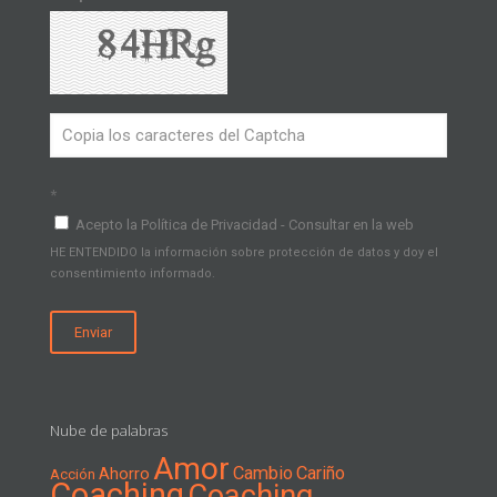
*
Acepto la Política de Privacidad - Consultar en la web
HE ENTENDIDO la información sobre protección de datos y doy el
consentimiento informado.
Nube de palabras
Amor
Cambio
Cariño
Ahorro
Acción
Coaching
Coaching