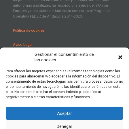
autónomas andaluzas, ha recibido una ayuda de la Unión
Europea y de la Junta de Andalucía con cargo al Programa
Operativo FEDER de Andalucía 2014-2020.
Política de cookies
Aviso Legal
Gestionar el consentimiento de
Política de Privacidad
las cookies
Para ofrecer las mejores experiencias utilizamos tecnologías como las
cookies para almacenar y/o acceder a la información del dispositivo. El
consentimiento de estas tecnologías nos permitirá procesar datos como
el comportamiento de navegación o las identificaciones únicas en este
sitio. No consentir o retirar el consentimiento puede afectar
negativamente a ciertas características y funciones.
Aceptar
Denegar