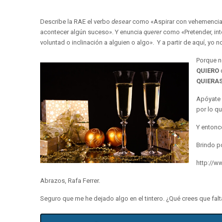
Describe la RAE el verbo
desear
como «Aspirar con vehemencia a
acontecer algún suceso». Y enuncia
querer
como «Pretender, inte
voluntad o inclinación a alguien o algo». Y a partir de aquí, yo n
Porque n
QUIERO
QUIERA
Apóyate 
por lo q
Y entonc
Brindo p
http://
Abrazos, Rafa Ferrer.
Seguro que me he dejado algo en el tintero. ¿Qué crees que fa