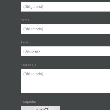
*
Email
Teléfono
*
Mensaje
*
Captcha