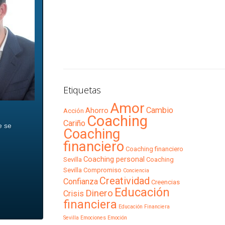
Etiquetas
Amor
Cambio
Ahorro
Acción
Coaching
Cariño
e se
Coaching
financiero
Coaching financiero
Coaching personal
Sevilla
Coaching
Sevilla
Compromiso
Conciencia
Creatividad
Confianza
Creencias
Educación
Dinero
Crisis
financiera
Educación Financiera
Sevilla
Emociones
Emoción