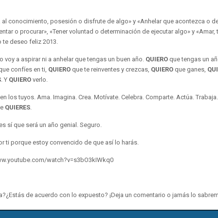
l conocimiento, posesión o disfrute de algo» y «Anhelar que acontezca o de
ntar o procurar», «Tener voluntad o determinación de ejecutar algo» y «Amar, t
o te deseo feliz 2013.
o voy a aspirar ni a anhelar que tengas un buen año.
QUIERO
que tengas un año
que confíes en ti,
QUIERO
que te reinventes y crezcas,
QUIERO
que ganes,
QU
S
. Y
QUIERO
verlo.
en los tuyos. Ama. Imagina. Crea. Motívate. Celebra. Comparte. Actúa. Trabaja.
ue
QUIERES
.
es sí que será un año genial. Seguro.
or ti porque estoy convencido de que así lo harás.
www.youtube.com/watch?v=s3bO3kIWkq0
lta?¿Estás de acuerdo con lo expuesto? ¡Deja un comentario o jamás lo sabre