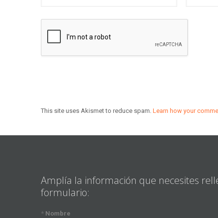
This site uses Akismet to reduce spam.
Learn how your commen
Amplía la información que necesites rell
formulario:
*
Nombre