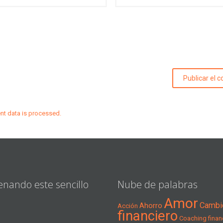
t data is processed.
enando este sencillo
Nube de palabras
Amor
Cambi
Ahorro
Acción
financiero
Coaching financ