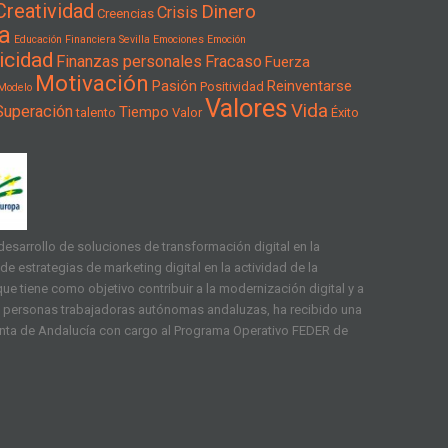
Creatividad
Dinero
Crisis
Creencias
a
Educación Financiera Sevilla
Emociones
Emoción
icidad
Finanzas personales
Fracaso
Fuerza
Motivación
Pasión
Reinventarse
Positividad
Modelo
Valores
Vida
Superación
Tiempo
talento
Valor
Éxito
esarrollo de soluciones de transformación digital en la
e estrategias de marketing digital en la actividad de la
ue tiene como objetivo contribuir a la modernización digital y a
as personas trabajadoras autónomas andaluzas, ha recibido una
unta de Andalucía con cargo al Programa Operativo FEDER de