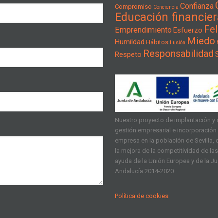
Confianza
Compromiso
Conciencia
Educación financier
Fel
Emprendimiento
Esfuerzo
Miedo
Humildad
Hábitos
Ilusión
Responsabilidad
Respeto
Nuestro proyecto de implantación y d
gestión empresarial e incorporación d
empresa en la población de Sevilla, q
la mejora de la competitividad de l
ayuda de la Unión Europea y de la J
Andalucía 2014-2020.
Política de cookies