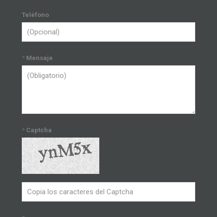
Teléfono
*
Mensaje
*
Captcha