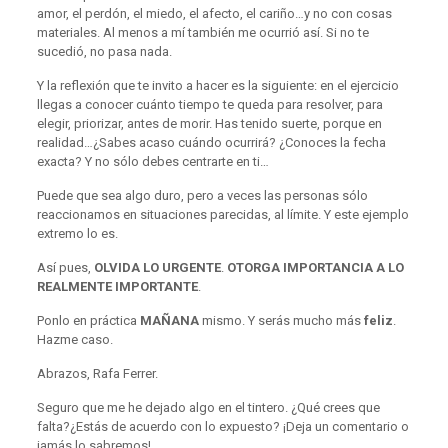
amor, el perdón, el miedo, el afecto, el cariño…y no con cosas
materiales. Al menos a mí también me ocurrió así. Si no te
sucedió, no pasa nada.
Y la reflexión que te invito a hacer es la siguiente: en el ejercicio
llegas a conocer cuánto tiempo te queda para resolver, para
elegir, priorizar, antes de morir. Has tenido suerte, porque en
realidad…¿Sabes acaso cuándo ocurrirá? ¿Conoces la fecha
exacta? Y no sólo debes centrarte en ti…
Puede que sea algo duro, pero a veces las personas sólo
reaccionamos en situaciones parecidas, al límite. Y este ejemplo
extremo lo es.
Así pues,
OLVIDA LO URGENTE
.
OTORGA IMPORTANCIA A LO
REALMENTE IMPORTANTE
.
Ponlo en práctica
MAÑANA
mismo. Y serás mucho más
feliz
.
Hazme caso.
Abrazos, Rafa Ferrer.
Seguro que me he dejado algo en el tintero. ¿Qué crees que
falta?¿Estás de acuerdo con lo expuesto? ¡Deja un comentario o
jamás lo sabremos!