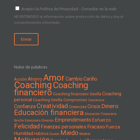
*
Acepto la Política de Privacidad - Consultar en la web
HE ENTENDIDO la información sobre protección de datos y doy el
consentimiento informado.
Nube de palabras
Amor
Cambio
Cariño
Ahorro
Acción
Coaching
Coaching
financiero
Coaching
Coaching financiero Sevilla
personal
Coaching Sevilla
Compromiso
Conciencia
Creatividad
Dinero
Confianza
Crisis
Creencias
Educación financiera
Educación Financiera
Emprendimiento
Esfuerzo
Sevilla
Emociones
Emoción
Felicidad
Finanzas personales
Fracaso
Fuerza
Miedo
Humildad
Hábitos
Ilusión
Modelo
Motivación