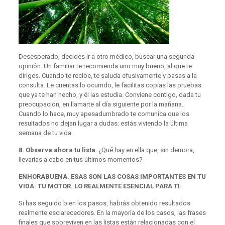
Desesperado, decides ir a otro médico, buscar una segunda
opinión. Un familiar te recomienda uno muy bueno, al que te
diriges. Cuando te recibe, te saluda efusivamente y pasas a la
consulta. Le cuentas lo ocurrido, le facilitas copias las pruebas
que ya te han hecho, y él las estudia. Conviene contigo, dada tu
preocupación, en llamarte al día siguiente por la mañana.
Cuando lo hace, muy apesadumbrado te comunica que los
resultados no dejan lugar a dudas: estás viviendo la última
semana de tu vida.
8.
Observa ahora tu lista
. ¿Qué hay en ella que, sin demora,
llevarías a cabo en tus últimos momentos?
ENHORABUENA. ESAS SON LAS COSAS IMPORTANTES EN TU
VIDA. TU MOTOR. LO REALMENTE ESENCIAL PARA TI.
Si has seguido bien los pasos, habrás obtenido resultados
realmente esclarecedores. En la mayoría de los casos, las frases
finales que sobreviven en las listas están relacionadas con el