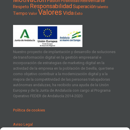
Pasión
Reinventarse
Positividad
Responsabilidad
Superación
Respeto
talento
Valores
Vida
Tiempo
Valor
Éxito
Nuestro proyecto de implantación y desarrollo de soluciones
de transformación digital en la gestión empresarial e
incorporación de estrategias de marketing digital en la
actividad de la empresa en la población de Sevilla, que tiene
como objetivo contribuir a la modernización digital y a la
mejora de la competitividad de las personas trabajadoras
autónomas andaluzas, ha recibido una ayuda de la Unión
Europea y de la Junta de Andalucía con cargo al Programa
Operativo FEDER de Andalucía 2014-2020.
Política de cookies
Aviso Legal