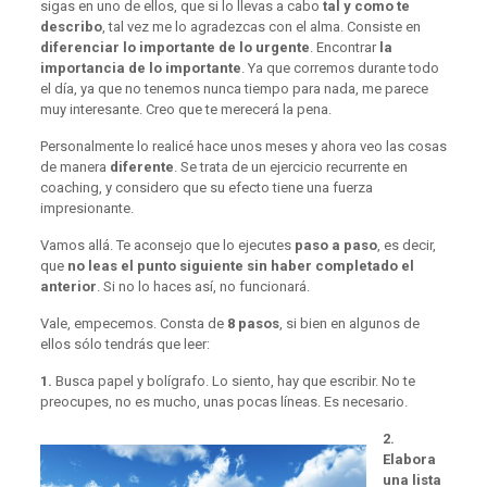
sigas en uno de ellos, que si lo llevas a cabo
tal y como te
describo
, tal vez me lo agradezcas con el alma. Consiste en
diferenciar lo importante de lo urgente
. Encontrar
la
importancia de lo importante
. Ya que corremos durante todo
el día, ya que no tenemos nunca tiempo para nada, me parece
muy interesante. Creo que te merecerá la pena.
Personalmente lo realicé hace unos meses y ahora veo las cosas
de manera
diferente
. Se trata de un ejercicio recurrente en
coaching, y considero que su efecto tiene una fuerza
impresionante.
Vamos allá. Te aconsejo que lo ejecutes
paso a paso
, es decir,
que
no leas el punto siguiente sin haber completado el
anterior
. Si no lo haces así, no funcionará.
Vale, empecemos. Consta de
8 pasos
, si bien en algunos de
ellos sólo tendrás que leer:
1.
Busca papel y bolígrafo. Lo siento, hay que escribir. No te
preocupes, no es mucho, unas pocas líneas. Es necesario.
2.
Elabora
una lista