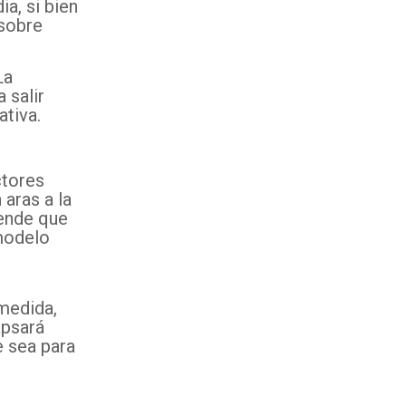
a, si bien
 sobre
La
 salir
ativa.
ctores
aras a la
tende que
modelo
o
 medida,
apsará
e sea para