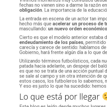
Vivimos momentos muy convulsos desde p
fechas no vienen sino a darme la razón e
obligación
. La importancia de la educaci
La entrada en escena de un actor tan im
hecho más que
acelerar un proceso de 
mascullando:
un nuevo orden económico-
Cierto es que el modelo anterior estaba 
endeudamiento de los países
, permitid
carecía y carece de sentido: hablamos de
Gobierno, hará frente algún día a lo que d
Utilizando términos futbolísticos, cada n
patada hacia adelante, un despeje del baló
es que no se trata de una acción puntual d
se sale al campo y sin otra intención de 
estos casos, los futboleros lo sabemos, 
Y eso es justo lo que ha sucedido: hemos
Lo que está por llegar
Este blog es leído desde muchos lugares 