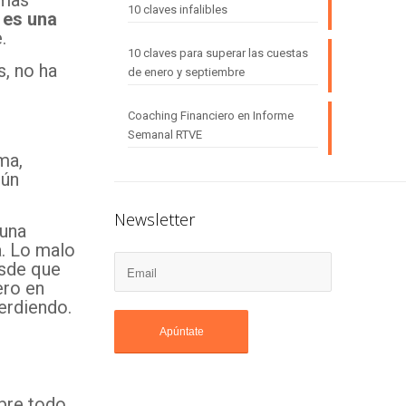
imas
10 claves infalibles
 es una
.
10 claves para superar las cuestas
s, no ha
de enero y septiembre
Coaching Financiero en Informe
Semanal RTVE
ma,
gún
Newsletter
 una
a. Lo malo
esde que
ero en
erdiendo.
bre todo