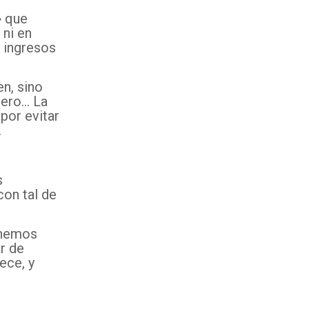
» que
 ni en
e ingresos
en, sino
ajero… La
por evitar
.
s
on tal de
 hemos
ar de
ece, y