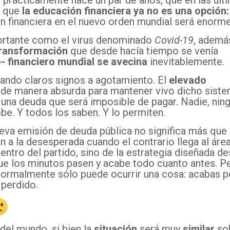
rácticamente hace un par de años, que en las últ
n que
la educación financiera ya no es una opción:
ón financiera en el nuevo orden mundial será enorme
portante como el virus denominado
Covid-19
, ademá
transformación
que desde hacía tiempo se venía
 financiero mundial se avecina
inevitablemente.
dando claros signos a agotamiento. El
elevado
o de manera absurda para mantener vivo dicho siste
 una deuda que será imposible de pagar. Nadie, nin
ebe. Y todos los saben. Y lo permiten.
ueva emisión de deuda pública no significa más que
n a la desesperada cuando el contrario llega al áre
entro del partido, sino de la estrategia diseñada d
que los minutos pasen y acabe todo cuanto antes. P
normalmente sólo puede ocurrir una cosa: acabas p
 perdido.
del mundo, si bien la
situación
será muy
similar
so