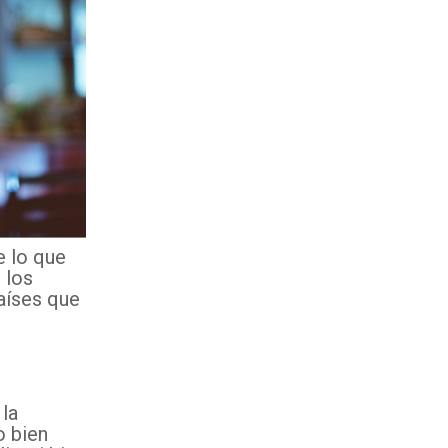
e lo que
 los
países que
 la
o bien