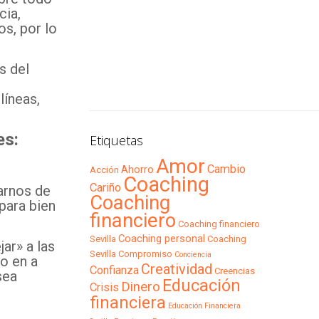
cia,
s, por lo
s del
líneas,
es:
Etiquetas
Amor
Cambio
Ahorro
Acción
Coaching
Cariño
arnos de
Coaching
para bien
financiero
Coaching financiero
Coaching personal
Sevilla
Coaching
ar» a las
Sevilla
Compromiso
Conciencia
o en a
Creatividad
Confianza
Creencias
sea
Educación
Dinero
Crisis
financiera
Educación Financiera