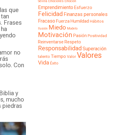
Sevilla
Emociones
Emoción
Emprendimiento
Esfuerzo
 las que
Felicidad
Finanzas personales
 tan
Fracaso
Fuerza
Humildad
. Frases
Hábitos
Miedo
 ha
Ilusión
Modelo
Motivación
ayendo
Pasión
Positividad
Reinventarse
Respeto
Responsabilidad
Superación
 amor no
Valores
Tiempo
talento
Valor
rás
Vida
Éxito
solo. Con
Biblia y
nes, mucho
 piedras