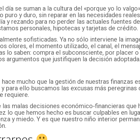
l día se suman a la cultura del «porque yo lo valgo
uro y duro, sin reparar en las necesidades reales
l día y rezando para no perder las actuales fuentes d
tamos personales, hipotecas y tarjetas de crédito.
almente sofisticadas. Ya no sólo interviene la imag
 los olores, el momento utilizado, el canal, el mens
as lo saben: compra el subconsciente, por placer o 
 los argumentos que justifiquen la decisión adoptada
hace mucho que la gestión de nuestras finanzas e
y para ello buscamos las excusas más peregrinas c
e requiere.
e las malas decisiones económico-financieras que
l vez lo que hemos hecho es buscar culpables en lug
nza y miedo. Y es que nuestro niño interior perman
ón.
rrarnos