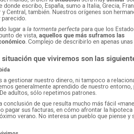
e donde escribo, España, sumo a Italia, Grecia, Fran
r y Central, también. Nuestros orígenes son hermano
 parecido.
ado lugar a
la tormenta perfecta
para que los Estado
punto de vista,
aquellos que más suframos las
económico
. Complejo de describirlo en apenas unas 
 situación que viviremos son las siguient
bida
a gestionar nuestro dinero, ni tampoco a relacion
emos generalmente aprendido de nuestro entorno, 
De adultos, sólo repetimos patrones.
a conclusión de que resulta mucho más fácil «manej
 pagar sus facturas, en cómo afrontar la hipoteca 
róximo verano. No interesa un pueblo que piense y 
nvivimos