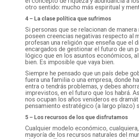
el concepto de riqueza y abundancia a los
otro sentido: mucho más espiritual y ment
4 – La clase política
que sufrimos
Si personas que se relacionan de manera 
poseen creencias negativas respecto al
profesan una religión que enseña que el d
encargados de gestionar el futuro de un p
lógico que en los asuntos económicos, a
bien. Es imposible que vaya bien.
Siempre he pensado que un país debe go
fuera una familia o una empresa, donde h
entra o tendrás problemas, y debes ahorra
imprevistos, en el futuro que los habrá. As
nos ocupan los años venideros es dramátic
pensamiento estratégico (a largo plazo) s
5 – Los recursos de los que disfrutamos
Cualquier modelo económico, cualquiera, n
mayoría de los recursos naturales del mu