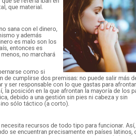
 que se refería iban en
al, que material.
no sana con el dinero,
 mismo y además
inero es malo son los
aís, entonces es
l menos, no marchará
bernarse como si
an de cumplirse dos premisas: no puede salir más d
r y ser responsable con lo que gastas para afrontar
í, la posición en la que afrontan la mayoría de los 
a, debido a una gestión sin pies ni cabeza y sin
ino sólo táctico (a corto).
ecesita recursos de todo tipo para funcionar. Así,
ndo se encuentran precisamente en países latinos, 