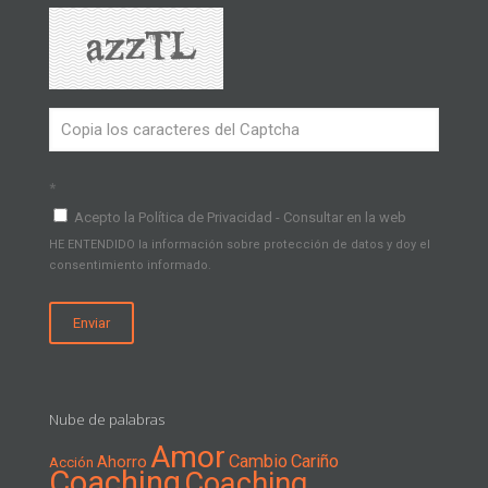
*
Acepto la Política de Privacidad - Consultar en la web
HE ENTENDIDO la información sobre protección de datos y doy el
consentimiento informado.
Nube de palabras
Amor
Cambio
Cariño
Ahorro
Acción
Coaching
Coaching