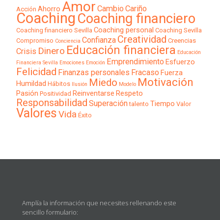
Amor
Cambio
Cariño
Ahorro
Acción
Coaching
Coaching financiero
Coaching personal
Coaching financiero Sevilla
Coaching Sevilla
Creatividad
Confianza
Compromiso
Creencias
Conciencia
Educación financiera
Dinero
Crisis
Educación
Emprendimiento
Esfuerzo
Financiera Sevilla
Emociones
Emoción
Felicidad
Finanzas personales
Fracaso
Fuerza
Motivación
Miedo
Humildad
Hábitos
Ilusión
Modelo
Pasión
Reinventarse
Respeto
Positividad
Responsabilidad
Superación
Tiempo
talento
Valor
Valores
Vida
Éxito
Amplía la información que necesites rellenando este
sencillo formulario: