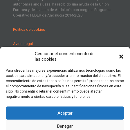
autónomas andaluzas, ha recibido una ayuda de la Unión
Europea y de la Junta de Andalucía con cargo al Programa
Operativo FEDER de Andalucía 2014-2020.
Política de cookies
Aviso Legal
Gestionar el consentimiento de
Política de Privacidad
las cookies
Para ofrecer las mejores experiencias utilizamos tecnologías como las
cookies para almacenar y/o acceder a la información del dispositivo. El
consentimiento de estas tecnologías nos permitirá procesar datos como
el comportamiento de navegación o las identificaciones únicas en este
sitio. No consentir o retirar el consentimiento puede afectar
negativamente a ciertas características y funciones.
Aceptar
Denegar
© 2022 rafaelferrer.es. All Rights Reserved.