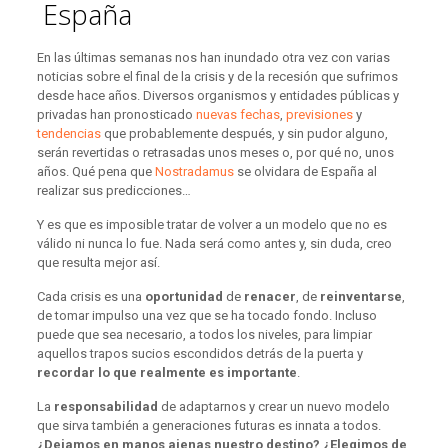
España
En las últimas semanas nos han inundado otra vez con varias
noticias sobre el final de la crisis y de la recesión que sufrimos
desde hace años. Diversos organismos y entidades públicas y
privadas han pronosticado
nuevas fechas
,
previsiones
y
tendencias
que probablemente después, y sin pudor alguno,
serán revertidas o retrasadas unos meses o, por qué no, unos
años. Qué pena que
Nostradamus
se olvidara de España al
realizar sus predicciones…
Y es que es imposible tratar de volver a un modelo que no es
válido ni nunca lo fue. Nada será como antes y, sin duda, creo
que resulta mejor así.
Cada crisis es una
oportunidad
de
renacer
, de
reinventarse
,
de tomar impulso una vez que se ha tocado fondo. Incluso
puede que sea necesario, a todos los niveles, para limpiar
aquellos trapos sucios escondidos detrás de la puerta y
recordar lo que realmente es importante
.
La
responsabilidad
de adaptarnos y crear un nuevo modelo
que sirva también a generaciones futuras es innata a todos.
¿Dejamos en manos ajenas nuestro destino? ¿Elegimos de