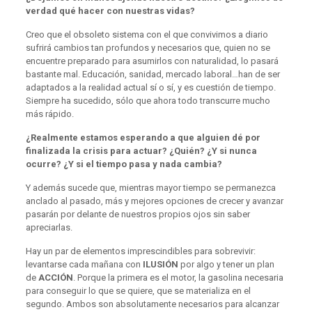
verdad qué hacer con nuestras vidas?
Creo que el obsoleto sistema con el que convivimos a diario
sufrirá cambios tan profundos y necesarios que, quien no se
encuentre preparado para asumirlos con naturalidad, lo pasará
bastante mal. Educación, sanidad, mercado laboral…han de ser
adaptados a la realidad actual sí o sí, y es cuestión de tiempo.
Siempre ha sucedido, sólo que ahora todo transcurre mucho
más rápido.
¿Realmente estamos esperando a que alguien dé por
finalizada la crisis para actuar? ¿Quién? ¿Y si nunca
ocurre? ¿Y si el tiempo pasa y nada cambia?
Y además sucede que, mientras mayor tiempo se permanezca
anclado al pasado, más y mejores opciones de crecer y avanzar
pasarán por delante de nuestros propios ojos sin saber
apreciarlas.
Hay un par de elementos imprescindibles para sobrevivir:
levantarse cada mañana con
ILUSIÓN
por algo y tener un plan
de
ACCIÓN
. Porque la primera es el motor, la gasolina necesaria
para conseguir lo que se quiere, que se materializa en el
segundo. Ambos son absolutamente necesarios para alcanzar