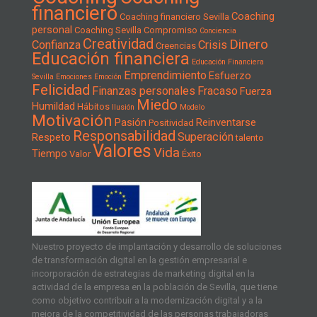
financiero
Coaching
Coaching financiero Sevilla
personal
Coaching Sevilla
Compromiso
Conciencia
Creatividad
Dinero
Confianza
Crisis
Creencias
Educación financiera
Educación Financiera
Emprendimiento
Esfuerzo
Sevilla
Emociones
Emoción
Felicidad
Finanzas personales
Fracaso
Fuerza
Miedo
Humildad
Hábitos
Ilusión
Modelo
Motivación
Pasión
Reinventarse
Positividad
Responsabilidad
Superación
Respeto
talento
Valores
Vida
Tiempo
Valor
Éxito
Nuestro proyecto de implantación y desarrollo de soluciones
de transformación digital en la gestión empresarial e
incorporación de estrategias de marketing digital en la
actividad de la empresa en la población de Sevilla, que tiene
como objetivo contribuir a la modernización digital y a la
mejora de la competitividad de las personas trabajadoras