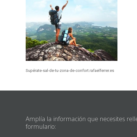
Supérate-sal-de-tu-zona-de-confort.rafaelferrer.es
Amplía la información que necesites rell
formulario: