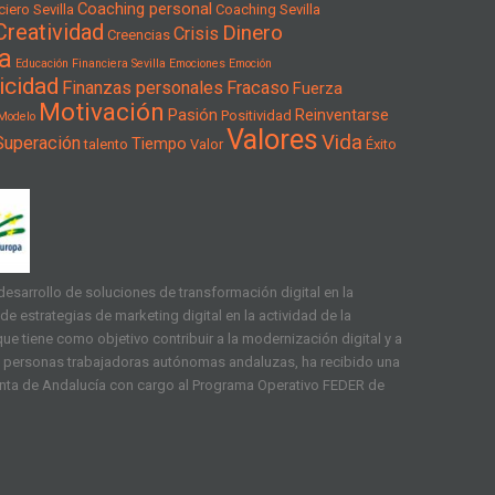
Coaching personal
iero Sevilla
Coaching Sevilla
Creatividad
Dinero
Crisis
Creencias
a
Educación Financiera Sevilla
Emociones
Emoción
icidad
Finanzas personales
Fracaso
Fuerza
Motivación
Pasión
Reinventarse
Positividad
Modelo
Valores
Vida
Superación
Tiempo
talento
Valor
Éxito
esarrollo de soluciones de transformación digital en la
e estrategias de marketing digital en la actividad de la
ue tiene como objetivo contribuir a la modernización digital y a
as personas trabajadoras autónomas andaluzas, ha recibido una
unta de Andalucía con cargo al Programa Operativo FEDER de