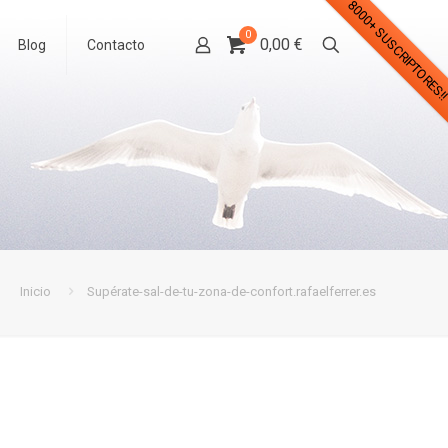
8000+ SUSCRIPTORES!
0
0,00 €
Blog
Contacto
Inicio
Supérate-sal-de-tu-zona-de-confort.rafaelferrer.es