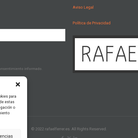
Aviso Legal
Política de Privacidad
consentimiento informado.
okies para
 de estas
egación o
miento
© 2022 rafaelferrer.es. All Rights Reserved.
rencias