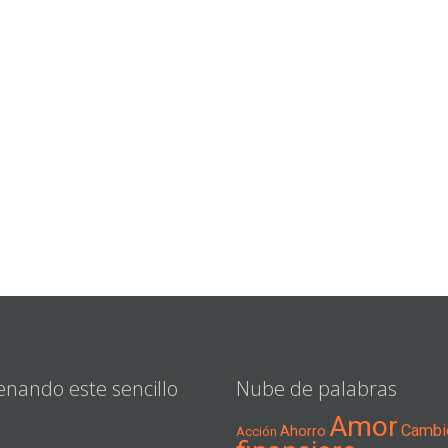
enando este sencillo
Nube de palabras
Amor
Cambi
Ahorro
Acción