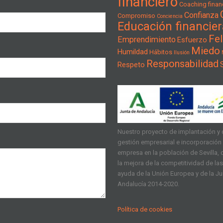
financiero
Coaching financ
Confianza
Compromiso
Conciencia
Educación financier
Fel
Emprendimiento
Esfuerzo
Miedo
Humildad
Hábitos
Ilusión
Responsabilidad
Respeto
Nuestro proyecto de implantación y d
gestión empresarial e incorporación d
empresa en la población de Sevilla, q
la mejora de la competitividad de l
ayuda de la Unión Europea y de la J
Andalucía 2014-2020.
Política de cookies