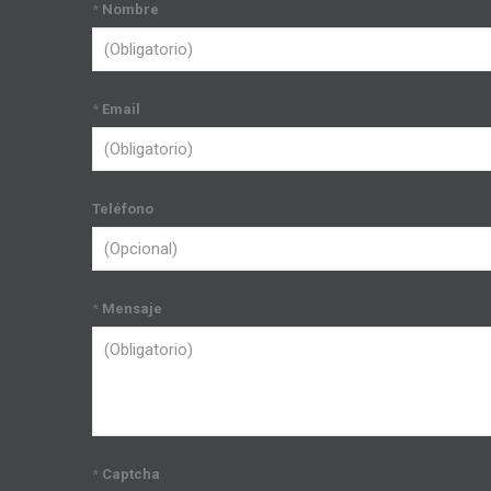
*
Nombre
*
Email
Teléfono
*
Mensaje
*
Captcha