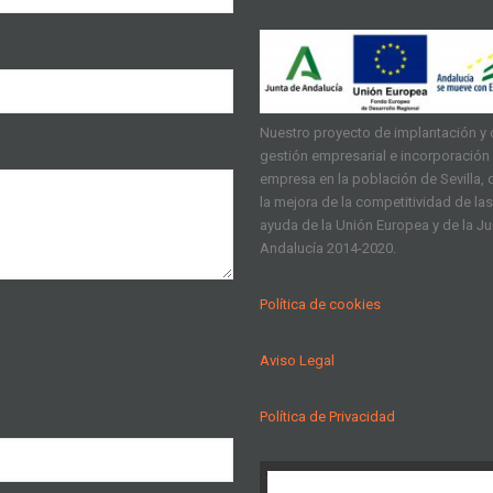
Nuestro proyecto de implantación y d
gestión empresarial e incorporación d
empresa en la población de Sevilla, q
la mejora de la competitividad de l
ayuda de la Unión Europea y de la J
Andalucía 2014-2020.
Política de cookies
Aviso Legal
Política de Privacidad