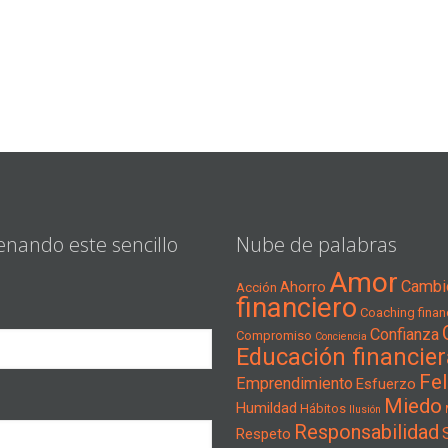
enando este sencillo
Nube de palabras
Amor
Cambi
Ahorro
Acción
financiero
Coaching financ
Confianza
Compromiso
Conciencia
Educación financier
Fel
Emprendimiento
Esfuerzo
Miedo
Humildad
Hábitos
Ilusión
Responsabilidad
Respeto