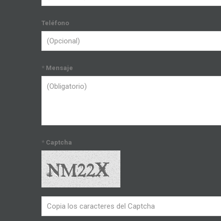
Teléfono
*
Mensaje
*
Captcha