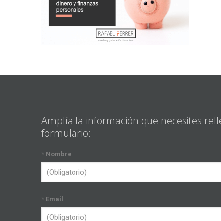
Amplía la información que necesites rell
formulario:
*
Nombre
*
Email