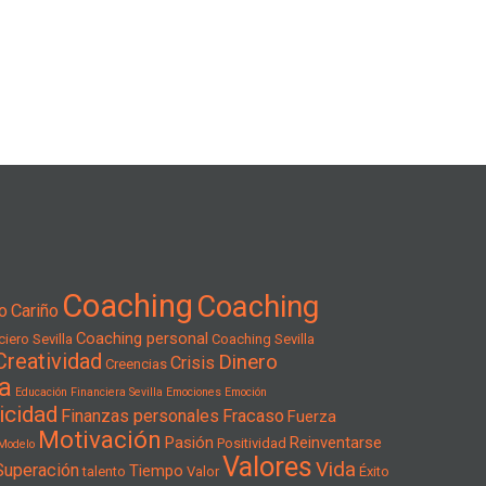
Coaching
Coaching
o
Cariño
Coaching personal
iero Sevilla
Coaching Sevilla
Creatividad
Dinero
Crisis
Creencias
a
Educación Financiera Sevilla
Emociones
Emoción
icidad
Finanzas personales
Fracaso
Fuerza
Motivación
Pasión
Reinventarse
Positividad
Modelo
Valores
Vida
Superación
Tiempo
talento
Valor
Éxito