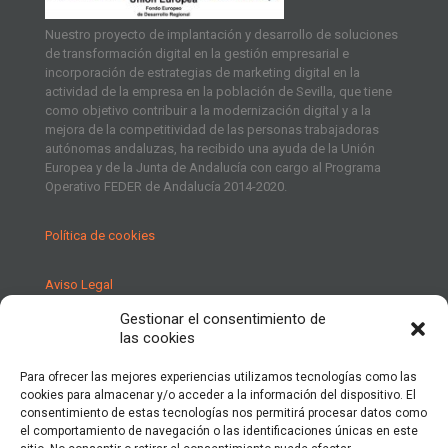
Nuestro proyecto de implantación y desarrollo de soluciones
de transformación digital en la gestión empresarial e
incorporación de estrategias de marketing digital en la
actividad de la empresa en la población de Sevilla, que tiene
como objetivo contribuir a la modernización digital y a la
mejora de la competitividad de las personas trabajadoras
autónomas andaluzas, ha recibido una ayuda de la Unión
Europea y de la Junta de Andalucía con cargo al Programa
Operativo FEDER de Andalucía 2014-2020.
Política de cookies
Aviso Legal
Gestionar el consentimiento de
Política de Privacidad
las cookies
Para ofrecer las mejores experiencias utilizamos tecnologías como las
cookies para almacenar y/o acceder a la información del dispositivo. El
consentimiento de estas tecnologías nos permitirá procesar datos como
el comportamiento de navegación o las identificaciones únicas en este