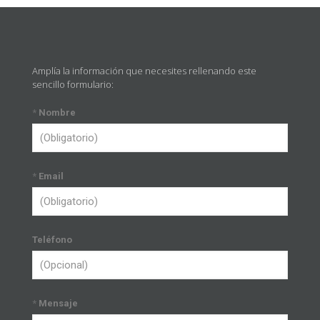
Amplía la información que necesites rellenando este
sencillo formulario:
*
Nombre
*
Email
Teléfono
*
Mensaje