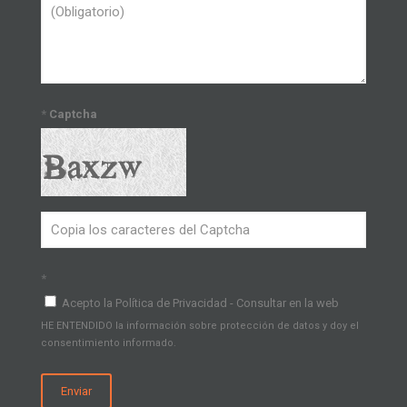
*
Captcha
*
Acepto la Política de Privacidad - Consultar en la web
HE ENTENDIDO la información sobre protección de datos y doy el
consentimiento informado.