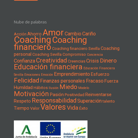
Nube de palabras
Amor
Cambio
Cariño
Ahorro
Acción
Coaching
Coaching
financiero
Coaching
Coaching financiero Sevilla
personal
Coaching Sevilla
Compromiso
Conciencia
Creatividad
Dinero
Confianza
Crisis
Creencias
Educación financiera
Educación Financiera
Emprendimiento
Esfuerzo
Sevilla
Emociones
Emoción
Felicidad
Finanzas personales
Fracaso
Fuerza
Miedo
Humildad
Hábitos
Ilusión
Modelo
Motivación
Pasión
Reinventarse
Positividad
Responsabilidad
Superación
Respeto
talento
Valores
Vida
Tiempo
Valor
Éxito