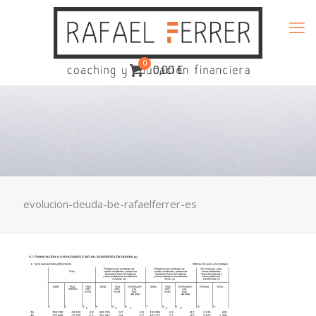
0
0,00 €
evolucion-deuda-be-rafaelferrer-es