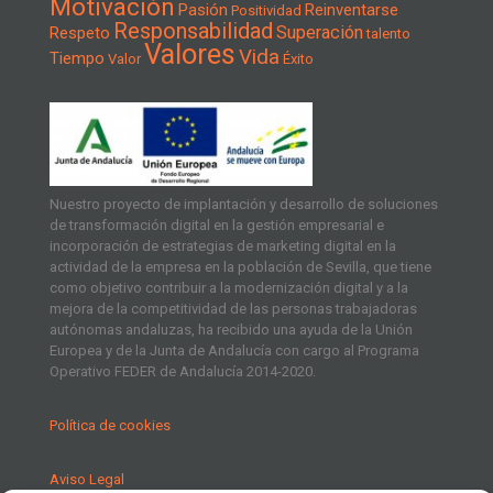
Motivación
Pasión
Reinventarse
Positividad
Responsabilidad
Superación
Respeto
talento
Valores
Vida
Tiempo
Valor
Éxito
Nuestro proyecto de implantación y desarrollo de soluciones
de transformación digital en la gestión empresarial e
incorporación de estrategias de marketing digital en la
actividad de la empresa en la población de Sevilla, que tiene
como objetivo contribuir a la modernización digital y a la
mejora de la competitividad de las personas trabajadoras
autónomas andaluzas, ha recibido una ayuda de la Unión
Europea y de la Junta de Andalucía con cargo al Programa
Operativo FEDER de Andalucía 2014-2020.
Política de cookies
Aviso Legal