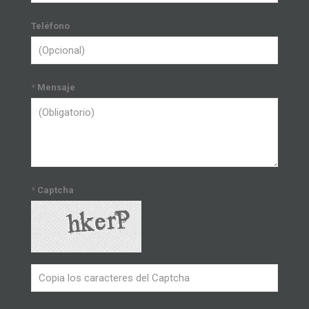
Teléfono
*
Mensaje
*
Captcha