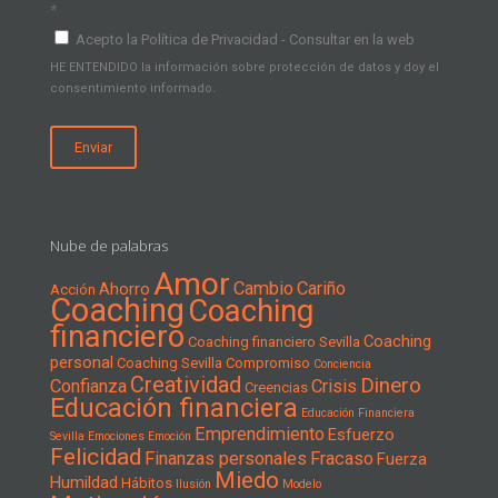
*
Acepto la Política de Privacidad - Consultar en la web
HE ENTENDIDO la información sobre protección de datos y doy el
consentimiento informado.
Nube de palabras
Amor
Cambio
Cariño
Ahorro
Acción
Coaching
Coaching
financiero
Coaching
Coaching financiero Sevilla
personal
Coaching Sevilla
Compromiso
Conciencia
Creatividad
Dinero
Confianza
Crisis
Creencias
Educación financiera
Educación Financiera
Emprendimiento
Esfuerzo
Sevilla
Emociones
Emoción
Felicidad
Finanzas personales
Fracaso
Fuerza
Miedo
Humildad
Hábitos
Ilusión
Modelo