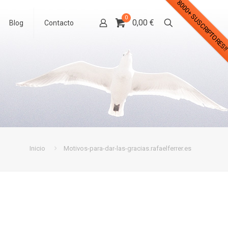
8000+ SUSCRIPTORES!
0
0,00 €
Blog
Contacto
Inicio
Motivos-para-dar-las-gracias.rafaelferrer.es