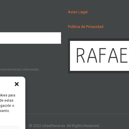
Aviso Legal
Política de Privacidad
consentimiento informado.
okies para
 de estas
egación o
miento
© 2022 rafaelferrer.es. All Rights Reserved.