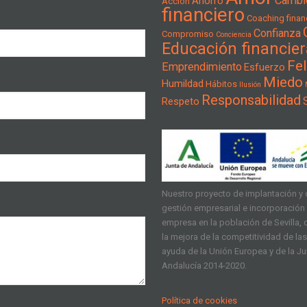
Cambi
Ahorro
Acción
financiero
Coaching financ
Confianza
Compromiso
Conciencia
Educación financier
Fel
Emprendimiento
Esfuerzo
Miedo
Humildad
Hábitos
Ilusión
Responsabilidad
Respeto
Nuestro proyecto de implantación y d
gestión empresarial e incorporación d
empresa en la población de Sevilla, q
la mejora de la competitividad de l
ayuda de la Unión Europea y de la J
Andalucía 2014-2020.
Política de cookies