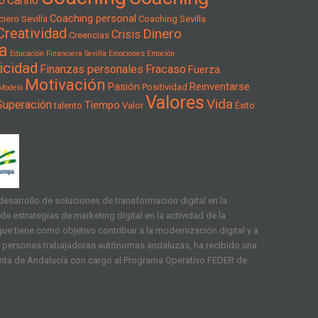
o
Cariño
Coaching personal
iero Sevilla
Coaching Sevilla
Creatividad
Dinero
Crisis
Creencias
a
Educación Financiera Sevilla
Emociones
Emoción
icidad
Finanzas personales
Fracaso
Fuerza
Motivación
Pasión
Reinventarse
Positividad
Modelo
Valores
Vida
Superación
Tiempo
talento
Valor
Éxito
esarrollo de soluciones de transformación digital en la
e estrategias de marketing digital en la actividad de la
ue tiene como objetivo contribuir a la modernización digital y a
as personas trabajadoras autónomas andaluzas, ha recibido una
unta de Andalucía con cargo al Programa Operativo FEDER de