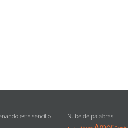
enando este sencillo
Nube de palabras
Amor