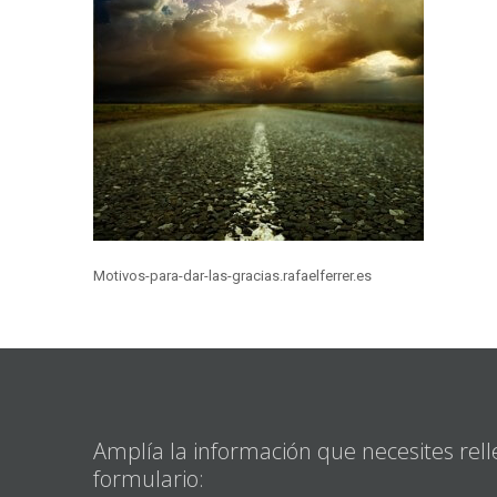
Motivos-para-dar-las-gracias.rafaelferrer.es
Amplía la información que necesites rell
formulario: