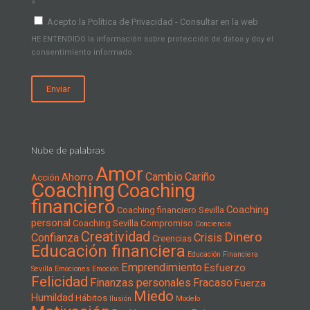
*
Acepto la Política de Privacidad - Consultar en la web
HE ENTENDIDO la información sobre protección de datos y doy el
consentimiento informado.
Nube de palabras
Amor
Cambio
Cariño
Ahorro
Acción
Coaching
Coaching
financiero
Coaching
Coaching financiero Sevilla
personal
Coaching Sevilla
Compromiso
Conciencia
Creatividad
Dinero
Confianza
Crisis
Creencias
Educación financiera
Educación Financiera
Emprendimiento
Esfuerzo
Sevilla
Emociones
Emoción
Felicidad
Finanzas personales
Fracaso
Fuerza
Miedo
Humildad
Hábitos
Ilusión
Modelo