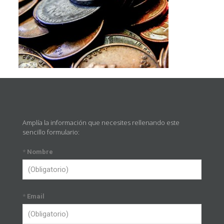
Amplía la información que necesites rellenando este
sencillo formulario:
*
Nombre
*
Email