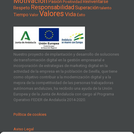
Motivación
Pasión
Reinventarse
Positividad
Responsabilidad
Superación
Respeto
talento
Valores
Vida
Tiempo
Valor
Éxito
Nuestro proyecto de implantación y desarrollo de soluciones
de transformación digital en la gestión empresarial e
incorporación de estrategias de marketing digital en la
actividad de la empresa en la población de Sevilla, que tiene
como objetivo contribuir a la modernización digital y a la
mejora de la competitividad de las personas trabajadoras
autónomas andaluzas, ha recibido una ayuda de la Unión
Europea y de la Junta de Andalucía con cargo al Programa
Operativo FEDER de Andalucía 2014-2020.
Política de cookies
Aviso Legal