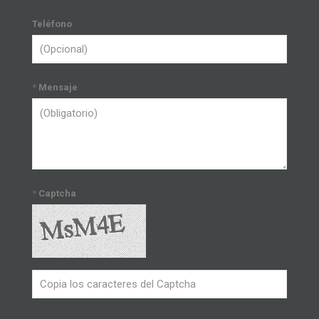
Teléfono
*
Mensaje
*
Captcha