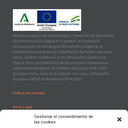
Nuestro proyecto de implantación y desarrollo de soluciones
de transformación digital en la gestión empresarial e
incorporación de estrategias de marketing digital en la
actividad de la empresa en la población de Sevilla, que tiene
como objetivo contribuir a la modernización digital y a la
mejora de la competitividad de las personas trabajadoras
autónomas andaluzas, ha recibido una ayuda de la Unión
Europea y de la Junta de Andalucía con cargo al Programa
Operativo FEDER de Andalucía 2014-2020.
Política de cookies
Aviso Legal
Gestionar el consentimiento de
Política de Privacidad
las cookies