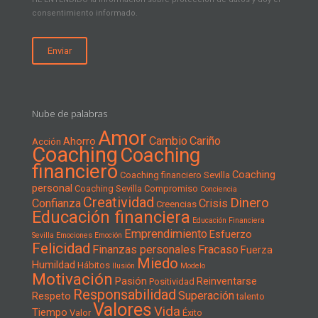
consentimiento informado.
Nube de palabras
Amor
Cambio
Cariño
Ahorro
Acción
Coaching
Coaching
financiero
Coaching
Coaching financiero Sevilla
personal
Coaching Sevilla
Compromiso
Conciencia
Creatividad
Dinero
Confianza
Crisis
Creencias
Educación financiera
Educación Financiera
Emprendimiento
Esfuerzo
Sevilla
Emociones
Emoción
Felicidad
Finanzas personales
Fracaso
Fuerza
Miedo
Humildad
Hábitos
Ilusión
Modelo
Motivación
Pasión
Reinventarse
Positividad
Responsabilidad
Superación
Respeto
talento
Valores
Vida
Tiempo
Valor
Éxito